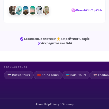
#TravelWithTripClub
Безопасные платежи
4.9 рейтинг Google
Аккредитовано IATA
POPULAR TOURS
🇷🇺 Russia Tours
🇨🇳 China Tours
🇦🇿 Baku Tours
🇹🇭 Thaila
About
Help
Privacy
Sitemap