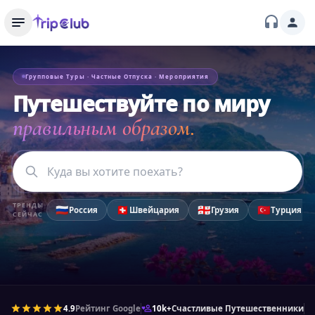
Групповые Туры · Частные Отпуска · Мероприятия
Путешествуйте по миру
правильным образом.
ТРЕНДЫ
🇷🇺
🇨🇭
🇬🇪
🇹🇷
Россия
Швейцария
Грузия
Турция
СЕЙЧАС
4.9
Рейтинг Google
10k+
Счастливые Путешественники