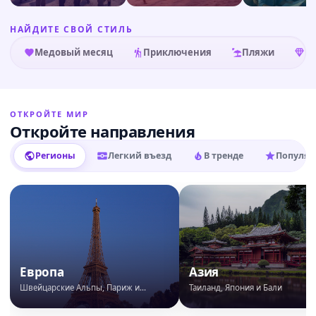
НАЙДИТЕ СВОЙ СТИЛЬ
Медовый месяц
Приключения
Пляжи
Р
ОТКРОЙТЕ МИР
Откройте направления
Регионы
Легкий въезд
В тренде
Популяр
Европа
Азия
Швейцарские Альпы, Париж и
Таиланд, Япония и Бали
Италия