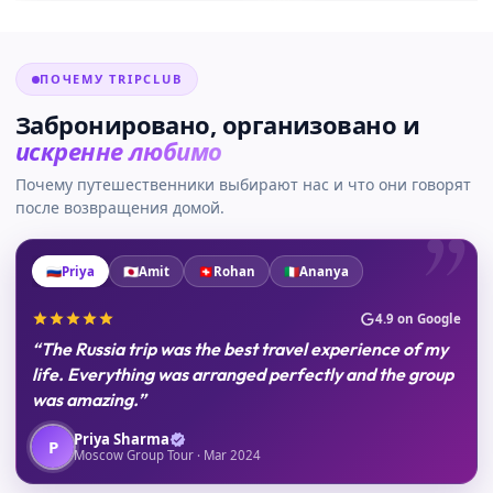
ПОЧЕМУ TRIPCLUB
Забронировано, организовано и
искренне любимо
Почему путешественники выбирают нас и что они говорят
после возвращения домой.
”
🇷🇺
Priya
🇯🇵
Amit
🇨🇭
Rohan
🇮🇹
Ananya
4.9 on Google
“The Russia trip was the best travel experience of my
life. Everything was arranged perfectly and the group
was amazing.”
Priya Sharma
P
Moscow Group Tour · Mar 2024