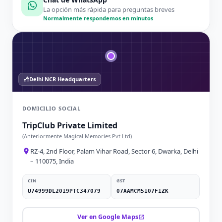
La opción más rápida para preguntas breves
Normalmente respondemos en minutos
Delhi NCR Headquarters
DOMICILIO SOCIAL
TripClub Private Limited
(Anteriormente Magical Memories Pvt Ltd)
RZ-4, 2nd Floor, Palam Vihar Road, Sector 6, Dwarka, Delhi
– 110075, India
CIN
GST
U74999DL2019PTC347079
07AAMCM5107F1ZK
Ver en Google Maps