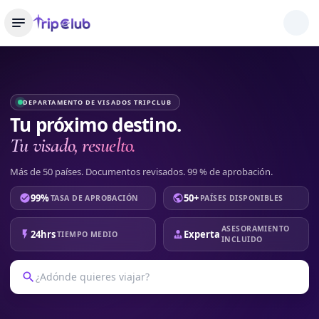
DEPARTAMENTO DE VISADOS TRIPCLUB
Tu próximo destino.
Tu visado, resuelto.
Más de 50 países. Documentos revisados. 99 % de aprobación.
99%
50+
TASA DE APROBACIÓN
PAÍSES DISPONIBLES
ASESORAMIENTO
24hrs
Experta
TIEMPO MEDIO
INCLUIDO
¿Adónde quieres viajar?