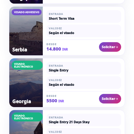
VISADO ADHESIVO
ENTRADA
Short Term Visa
VALIDEZ
Según el visado
DESDE
Solicitar
14.800
Serbia
INR
VISADO
ENTRADA
ELECTRÓNICO
Single Entry
VALIDEZ
Según el visado
DESDE
Solicitar
5500
Georgia
INR
VISADO
ENTRADA
ELECTRÓNICO
Single Entry 21 Days Stay
VALIDEZ