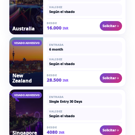
VALIDEZ
Según el visado
DESDE
Solicitar
16.000
Australia
INR
VISADO ADHESIVO
ENTRADA
6 month
VALIDEZ
Según el visado
New
DESDE
Solicitar
28.500
Zealand
INR
VISADO ADHESIVO
ENTRADA
Single Entry 30 Days
VALIDEZ
Según el visado
DESDE
Solicitar
4080
Singapore
INR