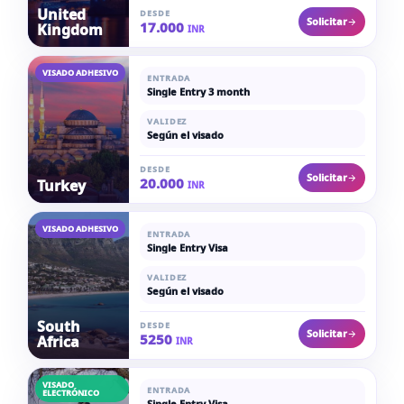
United
DESDE
Solicitar
17.000
Kingdom
INR
VISADO ADHESIVO
ENTRADA
Single Entry 3 month
VALIDEZ
Según el visado
DESDE
Solicitar
20.000
Turkey
INR
VISADO ADHESIVO
ENTRADA
Single Entry Visa
VALIDEZ
Según el visado
South
DESDE
Solicitar
5250
Africa
INR
VISADO
ENTRADA
ELECTRÓNICO
Single Entry Visa