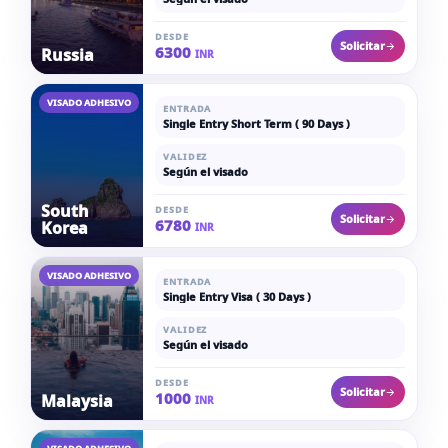
DESDE
Solicitar
6300
Russia
INR
VISADO ADHESIVO
ENTRADA
Single Entry Short Term ( 90 Days )
VALIDEZ
Según el visado
South
DESDE
Solicitar
6780
Korea
INR
VISADO ADHESIVO
ENTRADA
Single Entry Visa ( 30 Days )
VALIDEZ
Según el visado
DESDE
Solicitar
1000
Malaysia
INR