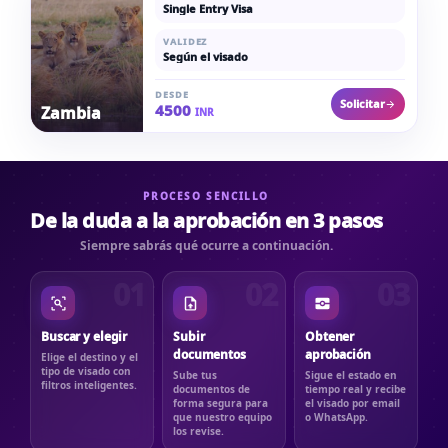
Single Entry Visa
VALIDEZ
Según el visado
DESDE
Solicitar
4500
Zambia
INR
PROCESO SENCILLO
De la duda a la aprobación en 3 pasos
Siempre sabrás qué ocurre a continuación.
01
02
03
Buscar y elegir
Subir
Obtener
documentos
aprobación
Elige el destino y el
tipo de visado con
Sube tus
Sigue el estado en
filtros inteligentes.
documentos de
tiempo real y recibe
forma segura para
el visado por email
que nuestro equipo
o WhatsApp.
los revise.