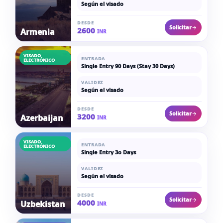
Según el visado
DESDE
Solicitar
2600
Armenia
INR
VISADO
ENTRADA
ELECTRÓNICO
Single Entry 90 Days (Stay 30 Days)
VALIDEZ
Según el visado
DESDE
Solicitar
3200
Azerbaijan
INR
VISADO
ENTRADA
ELECTRÓNICO
Single Entry 3o Days
VALIDEZ
Según el visado
DESDE
Solicitar
4000
Uzbekistan
INR