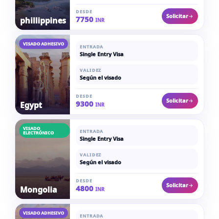
DESDE
Solicitar
7750
phillippines
INR
VISADO ADHESIVO
ENTRADA
Single Entry Visa
VALIDEZ
Según el visado
DESDE
Solicitar
9300
Egypt
INR
VISADO
ENTRADA
ELECTRÓNICO
Single Entry Visa
VALIDEZ
Según el visado
DESDE
Solicitar
4800
Mongolia
INR
VISADO ADHESIVO
ENTRADA