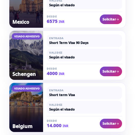
VALIDEZ
Según el visado
DESDE
Solicitar
6575
Mexico
INR
VISADO ADHESIVO
ENTRADA
Short Term Visa 90 Days
VALIDEZ
Según el visado
DESDE
Solicitar
4000
Schengen
INR
VISADO ADHESIVO
ENTRADA
Short term Visa
VALIDEZ
Según el visado
DESDE
Solicitar
14.000
Belgium
INR