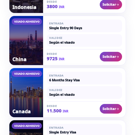
DESDE
Solicitar
3800
Indonesia
INR
VISADO ADHESIVO
ENTRADA
Single Entry 90 Days
VALIDEZ
Según el visado
DESDE
Solicitar
9725
China
INR
VISADO ADHESIVO
ENTRADA
6 Months Stay Visa
VALIDEZ
Según el visado
DESDE
Solicitar
11.500
Canada
INR
VISADO ADHESIVO
ENTRADA
Single Entry Visa