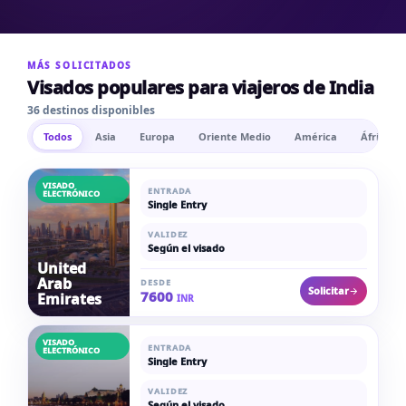
MÁS SOLICITADOS
Visados populares para viajeros de India
36 destinos disponibles
Todos
Asia
Europa
Oriente Medio
América
África
VISADO
ENTRADA
ELECTRÓNICO
Single Entry
VALIDEZ
Según el visado
United
Arab
DESDE
Solicitar
7600
Emirates
INR
VISADO
ENTRADA
ELECTRÓNICO
Single Entry
VALIDEZ
Según el visado