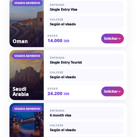
VISADO ADHESIVO
ENTRADA
Single Entry Visa
VALIDEZ
Según el visado
DESDE
Solicitar
14.000
Oman
INR
VISADO ADHESIVO
ENTRADA
Single Entry Tourist
VALIDEZ
Según el visado
Saudi
DESDE
Solicitar
24.200
Arabia
INR
VISADO ADHESIVO
ENTRADA
6 month visa
VALIDEZ
Según el visado