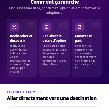
Comment ça marche
Choisissez une date, confirmez l’option et emportez votre
téléphone.
01
02
03
Rechercher et
Choisissez la
Montrer et
découvrir
date et l'option
partir
Trouvez les
Choisissez l'heure,
Recevez une
activités, les
la langue, la taille
confirmation
billets et les
du groupe et les
instantanée.
visites
modules
Présentez votre
touristiques les
complémentaires
bon mobile à la
mieux notés par
disponibles.
porte et profitez-
ville ou par
en.
intérêt.
PARCOURIR PAR VILLE
Aller directement vers une destination