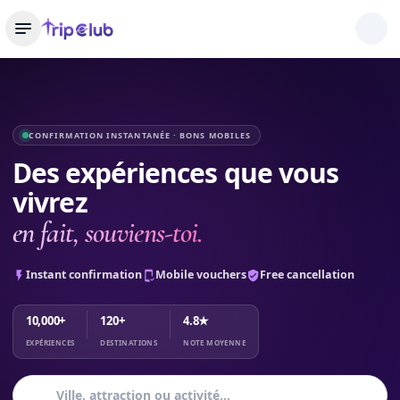
CONFIRMATION INSTANTANÉE · BONS MOBILES
Des expériences que vous
vivrez
en fait, souviens-toi.
Instant confirmation
Mobile vouchers
Free cancellation
10,000+
120+
4.8★
EXPÉRIENCES
DESTINATIONS
NOTE MOYENNE
Ville, attraction ou activité…