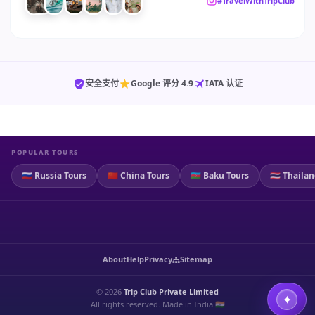
#TravelWithTripClub
安全支付
Google 评分 4.9
IATA 认证
POPULAR TOURS
🇷🇺 Russia Tours
🇨🇳 China Tours
🇦🇿 Baku Tours
🇹🇭 Thaila
About
Help
Privacy
Sitemap
© 2026
Trip Club Private Limited
All rights reserved. Made in India 🇮🇳