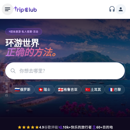
团体旅游·私人假期·活动
环游世界
正确的方法。
现
在
🇷🇺
🇨🇭
🇬🇪
🇹🇷
🇫🇷
俄罗斯
瑞士
格鲁吉亚
土耳其
巴黎
流
行
4.9
谷歌评级
10k+
快乐的旅行者
60+
目的地