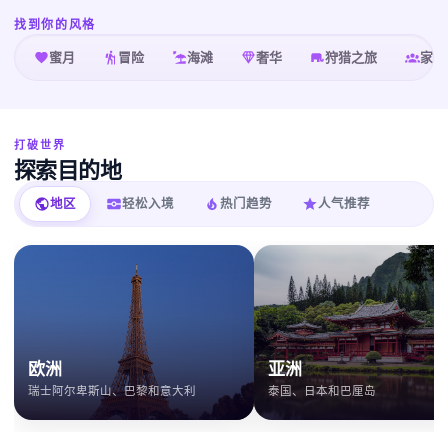
找到你的风格
蜜月
冒险
海滩
奢华
狩猎之旅
家庭
打破世界
探索目的地
地区
轻松入境
热门趋势
人气推荐
欧洲
亚洲
瑞士阿尔卑斯山、巴黎和意大利
泰国、日本和巴厘岛