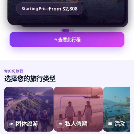
Swiss Alpine Escape
From $2,808
Starting Price
From ₹114,022
From ₹220,000
Starting Price
Starting Price
On request
Starting Price
查看此行程
你如何旅行
选择您的旅行类型
团体旅游
私人假期
活动