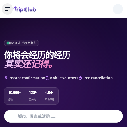
即时确认·手机优惠券
你将会经历的经历
其实还记得。
Instant confirmation
Mobile vouchers
Free cancellation
10,000+
120+
4.8★
经验
目的地
平均评分
城市、景点或活动……